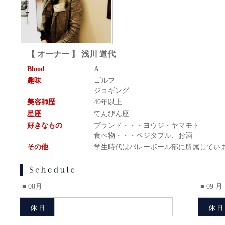
【 オーナー 】 浅川 道代
Blood
A
趣味
ゴルフ
ジョギング
美容師歴
40年以上
星座
てんびん座
好きなもの
ブランド・・・ヨウジ・ヤマモト
食べ物・・・ベジタブル、お酒
その他
学生時代はバレーボール部に所属してい
■ 08月
■ 09 月