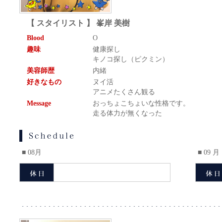
【 スタイリスト 】 峯岸 美樹
Blood
O
趣味
健康探し
キノコ探し（ピクミン）
美容師歴
内緒
好きなもの
ヌイ活
アニメたくさん観る
Message
おっちょこちょいな性格です。
走る体力が無くなった
■ 08月
■ 09 月