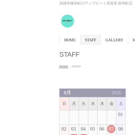
高崎市棟高町のアップビート美容室 群馬町店
HOME
STAFF
GALLERY
STAFF
HOME
» STAFF
8月
2026
日
月
火
水
木
金
土
01
02
03
04
05
06
07
08