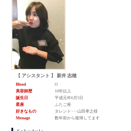
【 アシスタント 】 新井 志穂
Blood
O
美容師歴
10年以上
誕生日
平成元年6月5日
星座
ふたご座
好きなもの
タレント･･･山田孝之様
Message
数年前から復帰してます