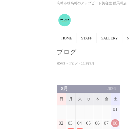
高崎市棟高町のアップビート美容室 群馬町店
HOME
STAFF
GALLERY
ブログ
HOME
» ブログ
» 2013年3月
8月
2026
日
月
火
水
木
金
土
01
02
03
04
05
06
07
08